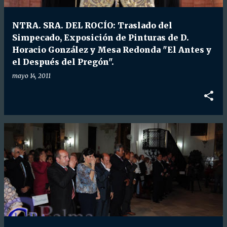
d
a
NTRA. SRA. DEL ROCÍO: Traslado del
s
Simpecado, Exposición de Pinturas de D.
Horacio González y Mesa Redonda "El Antes y
el Después del Pregón".
mayo 14, 2011