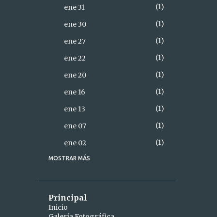
1
ene 31
1
ene 30
1
ene 27
1
ene 22
1
ene 20
1
ene 16
1
ene 13
1
ene 07
1
ene 02
MOSTRAR MÁS
18
2021
2
diciembre
1
dic 28
Principal
Inicio
1
dic 26
Galería Fotográfica