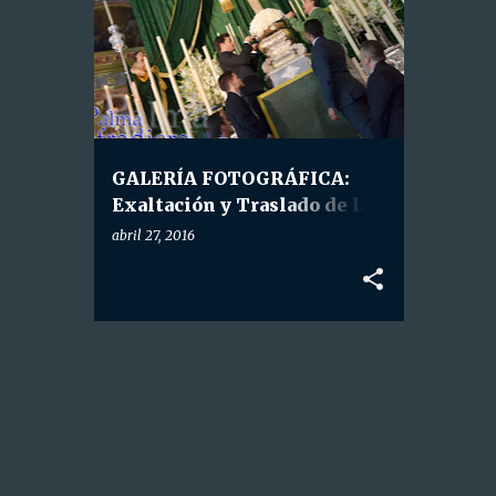
HDAD. STA. CRUZ CALLE CABO
GALERÍA FOTOGRÁFICA:
Exaltación y Traslado de la
Santa Cruz de la Calle Cabo a
abril 27, 2016
su Capilla.