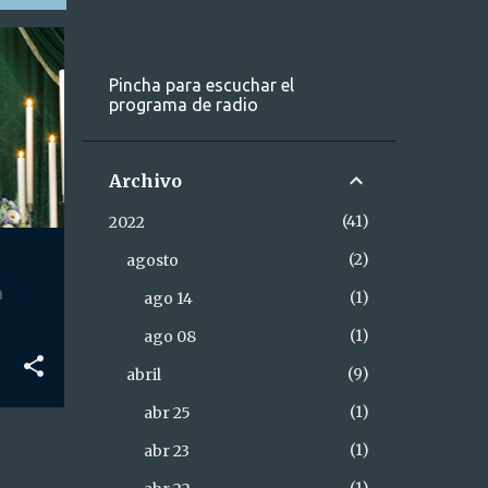
Pincha para escuchar el
programa de radio
Archivo
41
2022
2
agosto
a
1
ago 14
1
ago 08
9
abril
1
abr 25
1
abr 23