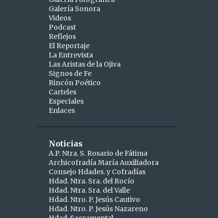
Galería Sonora
2
abril
Videos
Podcast
1
abr 15
Reflejos
1
abr 10
El Reportaje
La Entrevista
9
marzo
Las Aristas de la Ojiva
Signos de Fe
1
mar 25
Rincón Poético
Carteles
1
mar 24
Especiales
Enlaces
2
mar 19
1
mar 16
Noticias
1
mar 11
A.P. Ntra. S. Rosario de Fátima
Archicofradía María Auxiliadora
1
mar 09
Consejo Hdades. y Cofradías
1
Hdad. Ntra. Sra. del Rocío
mar 06
Hdad. Ntra. Sra. del Valle
1
mar 04
Hdad. Ntro. P. Jesús Cautivo
Hdad. Ntro. P. Jesús Nazareno
5
febrero