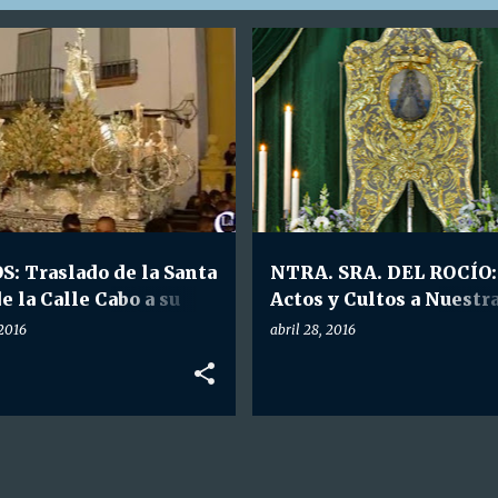
TA. CRUZ CALLE CABO
VIDEOS
HDAD. NTRA. SRA. DEL ROCÍO
S: Traslado de la Santa
NTRA. SRA. DEL ROCÍO:
e la Calle Cabo a su
Actos y Cultos a Nuestr
la tras el Solemne
Señora del Rocío en La
 2016
abril 28, 2016
o en su Honor.
Palma.