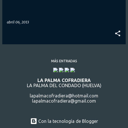
d
a
s
abril 06, 2013
MÁS ENTRADAS
LA PALMA COFRADIERA
LA PALMA DEL CONDADO (HUELVA)
lapalmacofradiera@hotmail.com
lapalmacofradiera@gmail.com
Con la tecnología de Blogger