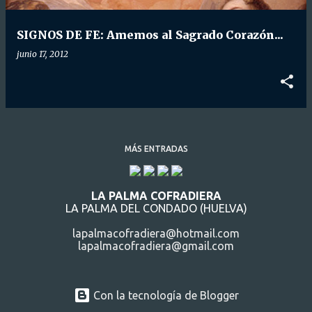
d
a
SIGNOS DE FE: Amemos al Sagrado Corazón...
s
junio 17, 2012
MÁS ENTRADAS
LA PALMA COFRADIERA
LA PALMA DEL CONDADO (HUELVA)
lapalmacofradiera@hotmail.com
lapalmacofradiera@gmail.com
Con la tecnología de Blogger