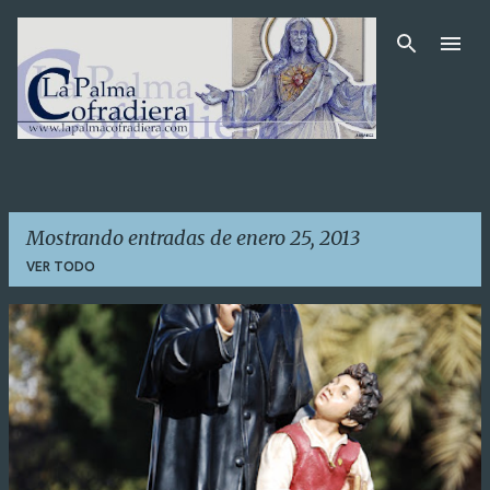
Ir al contenido principal
Mostrando entradas de enero 25, 2013
VER TODO
E
n
t
r
a