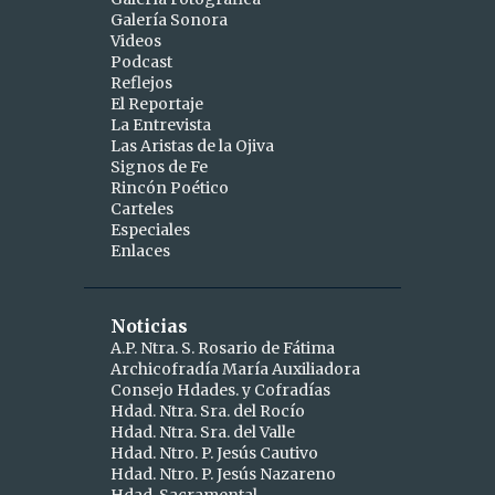
Galería Sonora
2
abril
Videos
Podcast
1
abr 15
Reflejos
1
abr 10
El Reportaje
La Entrevista
9
marzo
Las Aristas de la Ojiva
Signos de Fe
1
mar 25
Rincón Poético
Carteles
1
mar 24
Especiales
Enlaces
2
mar 19
1
mar 16
Noticias
1
mar 11
A.P. Ntra. S. Rosario de Fátima
Archicofradía María Auxiliadora
1
mar 09
Consejo Hdades. y Cofradías
1
Hdad. Ntra. Sra. del Rocío
mar 06
Hdad. Ntra. Sra. del Valle
1
mar 04
Hdad. Ntro. P. Jesús Cautivo
Hdad. Ntro. P. Jesús Nazareno
5
febrero