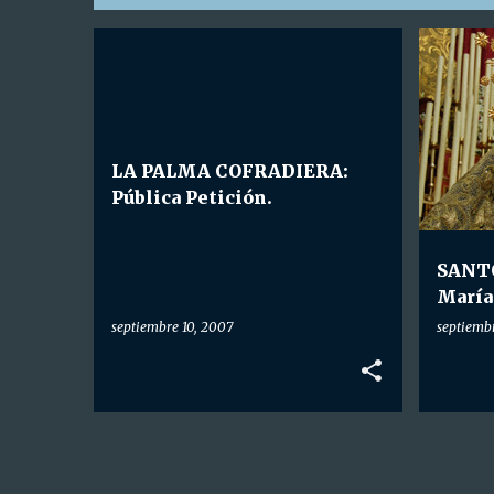
E
LA PALMA COFRADIERA
HDAD. 
n
t
r
LA PALMA COFRADIERA:
a
Pública Petición.
d
a
SANTO
s
María
septiembre 10, 2007
septiemb