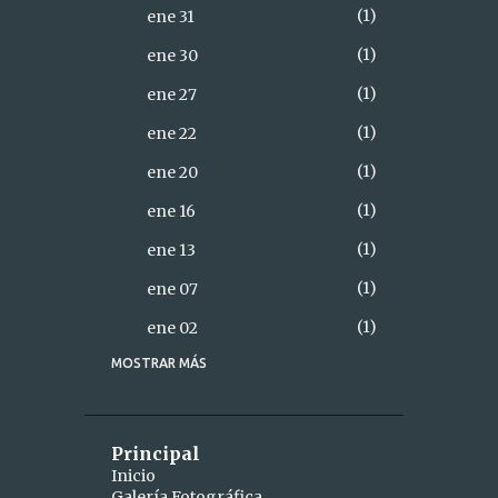
1
ene 31
1
ene 30
1
ene 27
1
ene 22
1
ene 20
1
ene 16
1
ene 13
1
ene 07
1
ene 02
MOSTRAR MÁS
18
2021
2
diciembre
1
dic 28
Principal
Inicio
1
dic 26
Galería Fotográfica