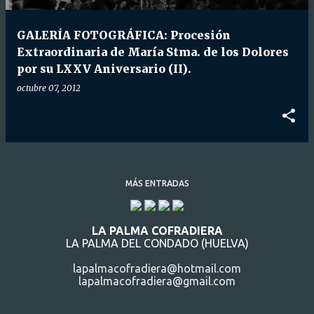
d
a
GALERÍA FOTOGRÁFICA: Procesión
s
Extraordinaria de María Stma. de los Dolores
por su LXXV Aniversario (II).
octubre 07, 2012
MÁS ENTRADAS
LA PALMA COFRADIERA
LA PALMA DEL CONDADO (HUELVA)
lapalmacofradiera@hotmail.com
lapalmacofradiera@gmail.com