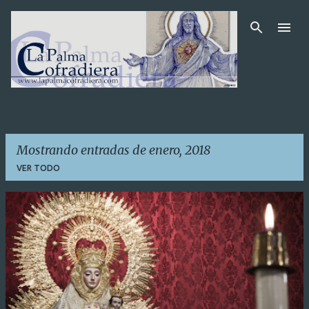
Ir al contenido principal
Mostrando entradas de enero, 2018
VER TODO
E
n
t
r
a