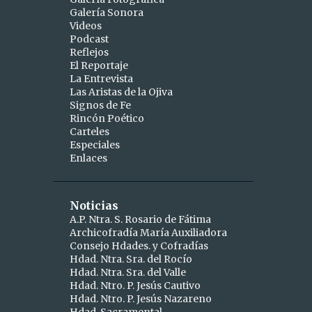
Galería Sonora
2
abril
Videos
Podcast
1
abr 15
Reflejos
1
abr 10
El Reportaje
La Entrevista
9
marzo
Las Aristas de la Ojiva
Signos de Fe
1
mar 25
Rincón Poético
Carteles
1
mar 24
Especiales
Enlaces
2
mar 19
1
mar 16
Noticias
1
mar 11
A.P. Ntra. S. Rosario de Fátima
Archicofradía María Auxiliadora
1
mar 09
Consejo Hdades. y Cofradías
1
Hdad. Ntra. Sra. del Rocío
mar 06
Hdad. Ntra. Sra. del Valle
1
mar 04
Hdad. Ntro. P. Jesús Cautivo
Hdad. Ntro. P. Jesús Nazareno
5
febrero