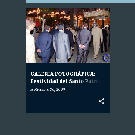
E
GALERÍA FOTOGRÁFICA
+
n
HDAD. SACRAMENTAL
t
r
a
d
a
GALERÍA FOTOGRÁFICA:
s
Festividad del Santo Patrón
de La Palma.
septiembre 06, 2009