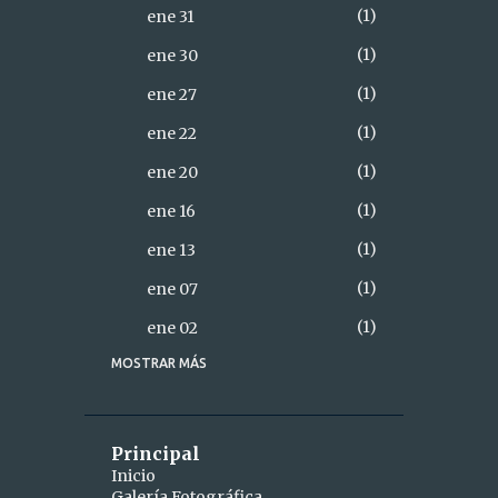
1
ene 31
1
ene 30
1
ene 27
1
ene 22
1
ene 20
1
ene 16
1
ene 13
1
ene 07
1
ene 02
MOSTRAR MÁS
18
2021
2
diciembre
1
dic 28
Principal
Inicio
1
dic 26
Galería Fotográfica