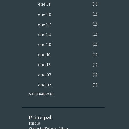
1
ene 31
1
ene 30
1
ene 27
1
ene 22
1
ene 20
1
ene 16
1
ene 13
1
ene 07
1
ene 02
MOSTRAR MÁS
18
2021
2
diciembre
1
dic 28
Principal
Inicio
1
dic 26
Galería Fotográfica