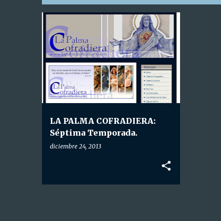
E
LA PALMA COFRADIERA
n
t
r
a
d
a
LA PALMA COFRADIERA:
s
Séptima Temporada.
diciembre 24, 2013