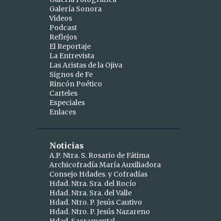
Galería Sonora
2
abril
Videos
Podcast
1
abr 15
Reflejos
1
abr 10
El Reportaje
La Entrevista
9
marzo
Las Aristas de la Ojiva
Signos de Fe
1
mar 25
Rincón Poético
Carteles
1
mar 24
Especiales
Enlaces
2
mar 19
1
mar 16
Noticias
1
mar 11
A.P. Ntra. S. Rosario de Fátima
Archicofradía María Auxiliadora
1
mar 09
Consejo Hdades. y Cofradías
1
Hdad. Ntra. Sra. del Rocío
mar 06
Hdad. Ntra. Sra. del Valle
1
mar 04
Hdad. Ntro. P. Jesús Cautivo
Hdad. Ntro. P. Jesús Nazareno
5
febrero