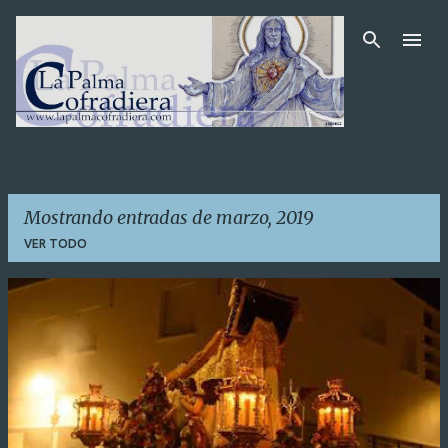
Ir al contenido principal
Mostrando entradas de marzo, 2019
VER TODO
E
n
t
r
a