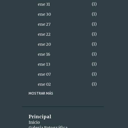
1
ene 31
1
ene 30
1
ene 27
1
ene 22
1
ene 20
1
ene 16
1
ene 13
1
ene 07
1
ene 02
MOSTRAR MÁS
18
2021
2
diciembre
1
dic 28
Principal
Inicio
1
dic 26
Galería Fotográfica