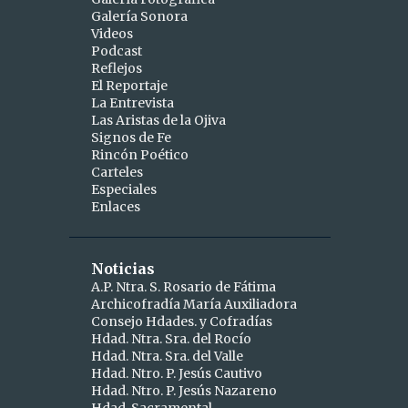
Galería Sonora
2
abril
Videos
Podcast
1
abr 15
Reflejos
1
abr 10
El Reportaje
La Entrevista
9
marzo
Las Aristas de la Ojiva
Signos de Fe
1
mar 25
Rincón Poético
Carteles
1
mar 24
Especiales
Enlaces
2
mar 19
1
mar 16
Noticias
1
mar 11
A.P. Ntra. S. Rosario de Fátima
Archicofradía María Auxiliadora
1
mar 09
Consejo Hdades. y Cofradías
1
Hdad. Ntra. Sra. del Rocío
mar 06
Hdad. Ntra. Sra. del Valle
1
mar 04
Hdad. Ntro. P. Jesús Cautivo
Hdad. Ntro. P. Jesús Nazareno
5
febrero