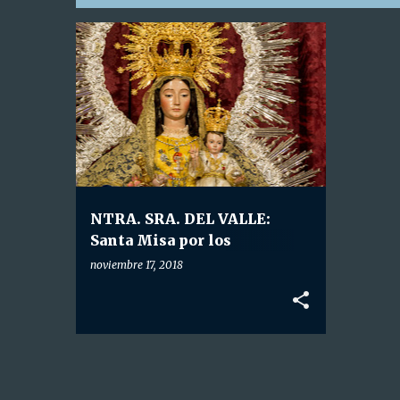
E
HDAD. NTRA. SRA. DEL VALLE
n
t
r
a
d
a
NTRA. SRA. DEL VALLE:
s
Santa Misa por los
Hermanos Difuntos.
noviembre 17, 2018