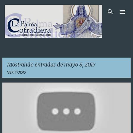
Ir al contenido principal
Mostrando entradas de mayo 8, 2017
VER TODO
E
n
t
r
a