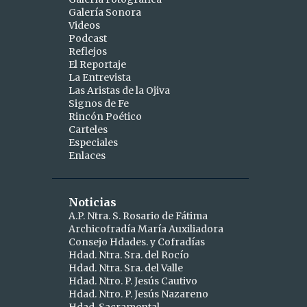
Galería Sonora
2
abril
Videos
Podcast
1
abr 15
Reflejos
1
abr 10
El Reportaje
La Entrevista
9
marzo
Las Aristas de la Ojiva
Signos de Fe
1
mar 25
Rincón Poético
Carteles
1
mar 24
Especiales
Enlaces
2
mar 19
1
mar 16
Noticias
1
mar 11
A.P. Ntra. S. Rosario de Fátima
Archicofradía María Auxiliadora
1
mar 09
Consejo Hdades. y Cofradías
1
Hdad. Ntra. Sra. del Rocío
mar 06
Hdad. Ntra. Sra. del Valle
1
mar 04
Hdad. Ntro. P. Jesús Cautivo
Hdad. Ntro. P. Jesús Nazareno
5
febrero