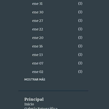
1
ene 31
1
ene 30
1
ene 27
1
ene 22
1
ene 20
1
ene 16
1
ene 13
1
ene 07
1
ene 02
MOSTRAR MÁS
18
2021
2
diciembre
1
dic 28
Principal
Inicio
1
dic 26
Galería Fotográfica