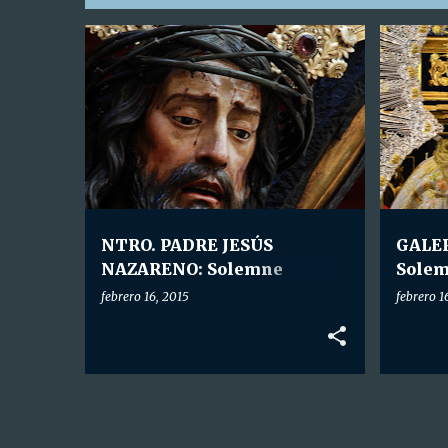
E
HDAD. NTRO. P. JESÚS NAZARENO
GALERÍ
n
HDAD. N
t
r
a
d
a
NTRO. PADRE JESÚS
GALE
s
NAZARENO: Solemne
Solem
Quinario y Función
Nuest
febrero 16, 2015
febrero 1
Principal.
Coron