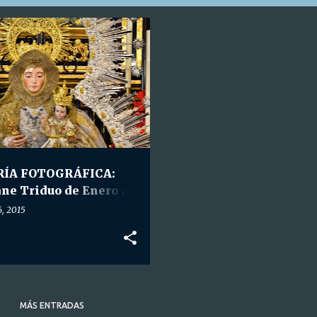
A FOTOGRÁFICA
+
TRA. SRA. DEL VALLE
RÍA FOTOGRÁFICA:
ne Triduo de Enero a
ra Señora del Valle
6, 2015
ada.
MÁS ENTRADAS