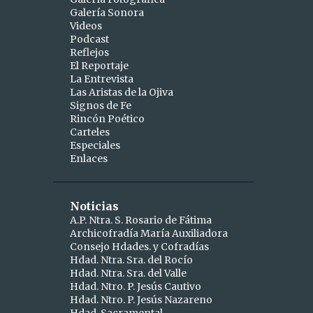
Galería Sonora
2
abril
Videos
Podcast
1
abr 15
Reflejos
1
abr 10
El Reportaje
La Entrevista
9
marzo
Las Aristas de la Ojiva
Signos de Fe
1
mar 25
Rincón Poético
Carteles
1
mar 24
Especiales
Enlaces
2
mar 19
1
mar 16
Noticias
1
mar 11
A.P. Ntra. S. Rosario de Fátima
Archicofradía María Auxiliadora
1
mar 09
Consejo Hdades. y Cofradías
1
Hdad. Ntra. Sra. del Rocío
mar 06
Hdad. Ntra. Sra. del Valle
1
mar 04
Hdad. Ntro. P. Jesús Cautivo
Hdad. Ntro. P. Jesús Nazareno
5
febrero