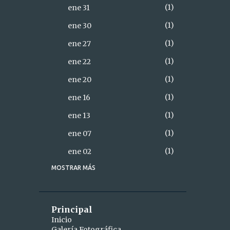
1
ene 31
1
ene 30
1
ene 27
1
ene 22
1
ene 20
1
ene 16
1
ene 13
1
ene 07
1
ene 02
MOSTRAR MÁS
18
2021
2
diciembre
1
dic 28
Principal
Inicio
1
dic 26
Galería Fotográfica