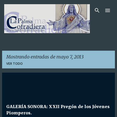
Ir al contenido principal
Mostrando entradas de mayo 7, 2013
VER TODO
E
n
t
r
GALERÍA SONORA: XXII Pregón de los Jóvenes
a
Piomperos.