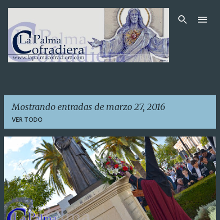
Ir al contenido principal
Mostrando entradas de marzo 27, 2016
VER TODO
E
n
t
r
a