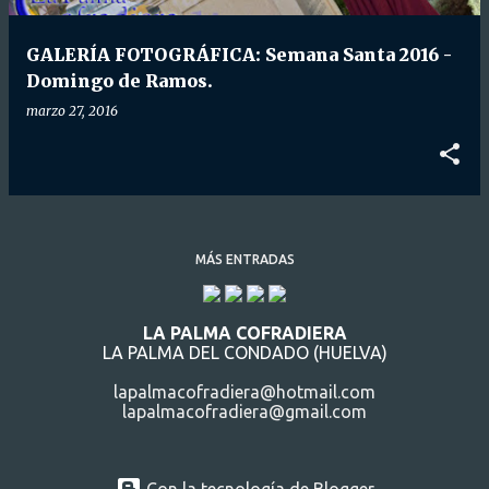
d
a
GALERÍA FOTOGRÁFICA: Semana Santa 2016 -
s
Domingo de Ramos.
marzo 27, 2016
MÁS ENTRADAS
LA PALMA COFRADIERA
LA PALMA DEL CONDADO (HUELVA)
lapalmacofradiera@hotmail.com
lapalmacofradiera@gmail.com