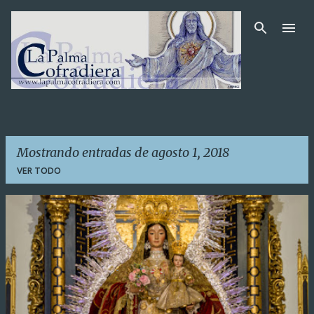
Ir al contenido principal
Mostrando entradas de agosto 1, 2018
VER TODO
E
n
t
r
a