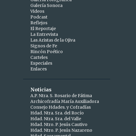
Galería Sonora
2
abril
Videos
Podcast
1
abr 15
Reflejos
1
abr 10
El Reportaje
La Entrevista
9
marzo
Las Aristas de la Ojiva
Signos de Fe
1
mar 25
Rincón Poético
Carteles
1
mar 24
Especiales
Enlaces
2
mar 19
1
mar 16
Noticias
1
mar 11
A.P. Ntra. S. Rosario de Fátima
Archicofradía María Auxiliadora
1
mar 09
Consejo Hdades. y Cofradías
1
Hdad. Ntra. Sra. del Rocío
mar 06
Hdad. Ntra. Sra. del Valle
1
mar 04
Hdad. Ntro. P. Jesús Cautivo
Hdad. Ntro. P. Jesús Nazareno
5
febrero