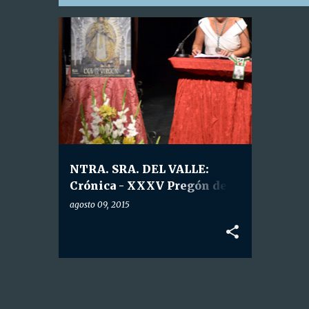
E
GALERÍA FOTOGRÁFICA
+
n
HDAD. NTRA. SRA. DEL VALLE
t
r
a
d
a
NTRA. SRA. DEL VALLE:
s
Crónica - XXXV Pregón del
Valle.
agosto 09, 2015