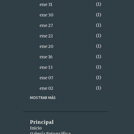
1
ene 31
1
ene 30
1
ene 27
1
ene 22
1
ene 20
1
ene 16
1
ene 13
1
ene 07
1
ene 02
MOSTRAR MÁS
18
2021
2
diciembre
1
dic 28
Principal
Inicio
1
dic 26
Galería Fotográfica