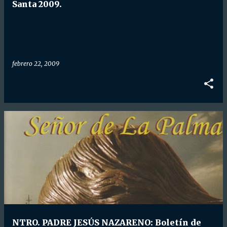
d
Santa 2009.
a
s
febrero 22, 2009
NTRO. PADRE JESÚS NAZARENO: Boletín de