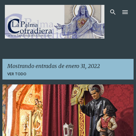
Ir al contenido principal
Mostrando entradas de enero 31, 2022
VER TODO
E
n
t
r
a