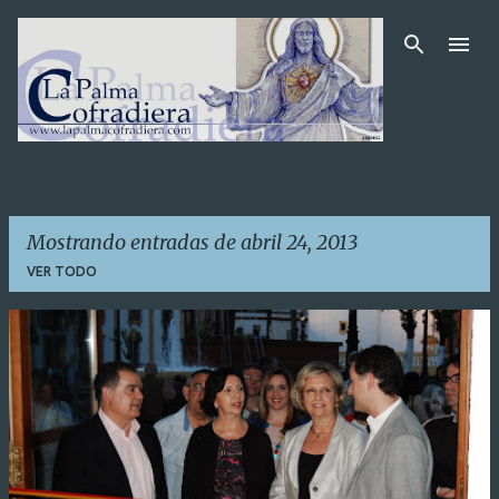
Ir al contenido principal
Mostrando entradas de abril 24, 2013
VER TODO
E
n
t
r
a