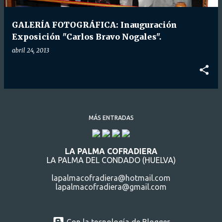
d
a
GALERÍA FOTOGRÁFICA: Inauguración
s
Exposición "Carlos Bravo Nogales".
abril 24, 2013
MÁS ENTRADAS
LA PALMA COFRADIERA
LA PALMA DEL CONDADO (HUELVA)
lapalmacofradiera@hotmail.com
lapalmacofradiera@gmail.com