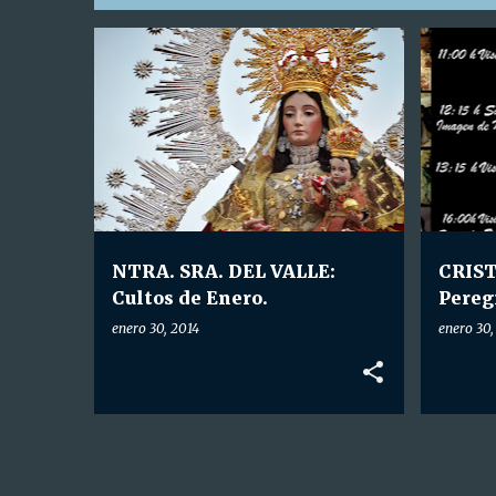
E
HDAD. NTRA. SRA. DEL VALLE
HDAD. 
n
t
r
a
d
a
NTRA. SRA. DEL VALLE:
CRIST
s
Cultos de Enero.
Peregr
la Ma
enero 30, 2014
enero 30,