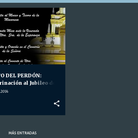
STMO. CRISTO DEL PERDÓN
O DEL PERDÓN:
inación al Jubileo de
carena.
 2014
MÁS ENTRADAS