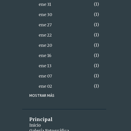
1
ene 31
1
ene 30
1
ene 27
1
ene 22
1
ene 20
1
ene 16
1
ene 13
1
ene 07
1
ene 02
MOSTRAR MÁS
18
2021
2
diciembre
1
dic 28
Principal
Inicio
1
dic 26
Galería Fotográfica