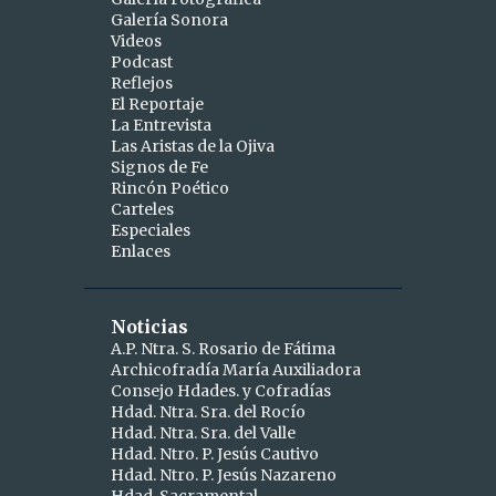
Galería Sonora
2
abril
Videos
Podcast
1
abr 15
Reflejos
1
abr 10
El Reportaje
La Entrevista
9
marzo
Las Aristas de la Ojiva
Signos de Fe
1
mar 25
Rincón Poético
Carteles
1
mar 24
Especiales
Enlaces
2
mar 19
1
mar 16
Noticias
1
mar 11
A.P. Ntra. S. Rosario de Fátima
Archicofradía María Auxiliadora
1
mar 09
Consejo Hdades. y Cofradías
1
Hdad. Ntra. Sra. del Rocío
mar 06
Hdad. Ntra. Sra. del Valle
1
mar 04
Hdad. Ntro. P. Jesús Cautivo
Hdad. Ntro. P. Jesús Nazareno
5
febrero