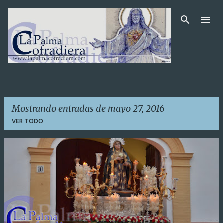
Ir al contenido principal
Mostrando entradas de mayo 27, 2016
VER TODO
E
n
t
r
a