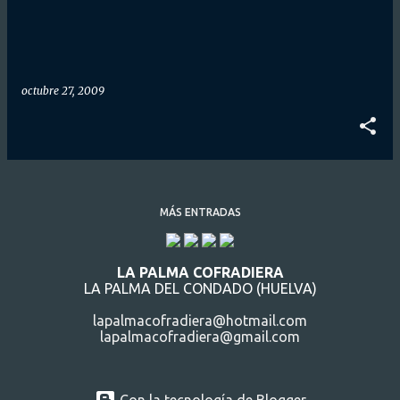
d
a
s
octubre 27, 2009
MÁS ENTRADAS
LA PALMA COFRADIERA
LA PALMA DEL CONDADO (HUELVA)
lapalmacofradiera@hotmail.com
lapalmacofradiera@gmail.com