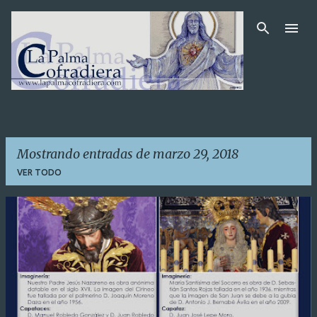
Ir al contenido principal
Mostrando entradas de marzo 29, 2018
VER TODO
E
n
t
r
a