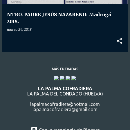
d
a
NTRO. PADRE JESÚS NAZARENO: Madrugá
s
2018.
marzo 29, 2018
MÁS ENTRADAS
LA PALMA COFRADIERA
LA PALMA DEL CONDADO (HUELVA)
lapalmacofradiera@hotmail.com
lapalmacofradiera@gmail.com