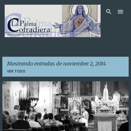
Ir al contenido principal
Mostrando entradas de noviembre 2, 2014
VER TODO
E
n
t
r
a