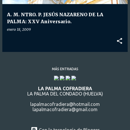
d
a
A. M. NTRO. P. JESÚS NAZARENO DE LA
s
PALMA: XXV Aniversario.
enero 18, 2009
MÁS ENTRADAS
LA PALMA COFRADIERA
LA PALMA DEL CONDADO (HUELVA)
lapalmacofradiera@hotmail.com
lapalmacofradiera@gmail.com