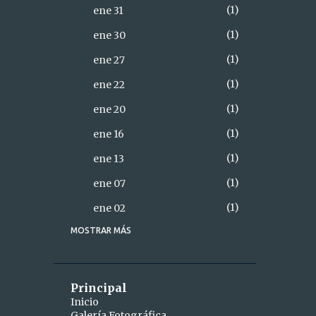
1
ene 31
1
ene 30
1
ene 27
1
ene 22
1
ene 20
1
ene 16
1
ene 13
1
ene 07
1
ene 02
MOSTRAR MÁS
18
2021
2
diciembre
1
dic 28
Principal
Inicio
1
dic 26
Galería Fotográfica