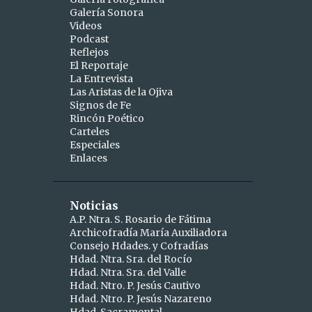
Galería Sonora
2
abril
Videos
Podcast
1
abr 15
Reflejos
1
abr 10
El Reportaje
La Entrevista
9
marzo
Las Aristas de la Ojiva
Signos de Fe
1
mar 25
Rincón Poético
Carteles
1
mar 24
Especiales
Enlaces
2
mar 19
1
mar 16
Noticias
1
mar 11
A.P. Ntra. S. Rosario de Fátima
Archicofradía María Auxiliadora
1
mar 09
Consejo Hdades. y Cofradías
1
Hdad. Ntra. Sra. del Rocío
mar 06
Hdad. Ntra. Sra. del Valle
GALERÍA FOTOGRÁFICA:
Hdad. Ntro. P. Jesús Cautivo
Solemne Quinario a los
Hdad. Ntro. P. Jesús Nazareno
Sagrad...