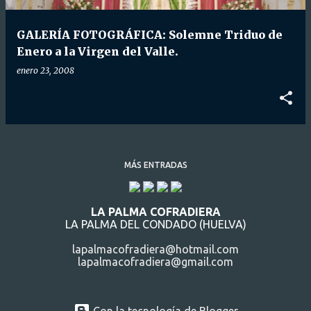
d
a
GALERÍA FOTOGRÁFICA: Solemne Triduo de
s
Enero a la Virgen del Valle.
enero 23, 2008
MÁS ENTRADAS
LA PALMA COFRADIERA
LA PALMA DEL CONDADO (HUELVA)
lapalmacofradiera@hotmail.com
lapalmacofradiera@gmail.com