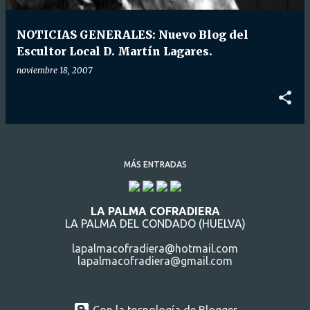
d
a
NOTICIAS GENERALES: Nuevo Blog del
s
Escultor Local D. Martín Lagares.
noviembre 18, 2007
MÁS ENTRADAS
LA PALMA COFRADIERA
LA PALMA DEL CONDADO (HUELVA)
lapalmacofradiera@hotmail.com
lapalmacofradiera@gmail.com