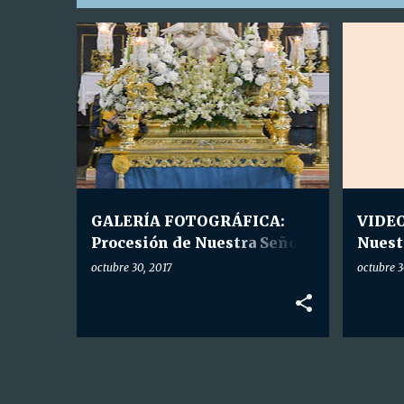
E
A. P. NTRA. SRA. DEL ROSARIO DE FÁTIMA
A. P. N
n
GALERÍA FOTOGRÁFICA
+
VIDEOS
t
r
a
d
a
GALERÍA FOTOGRÁFICA:
VIDEO
s
Procesión de Nuestra Señora
Nuest
de Fátima.
de Fá
octubre 30, 2017
octubre 3