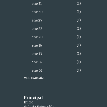
1
ene 31
1
ene 30
1
ene 27
1
ene 22
1
ene 20
1
ene 16
1
ene 13
1
ene 07
1
ene 02
MOSTRAR MÁS
18
2021
2
diciembre
1
dic 28
Principal
Inicio
1
dic 26
Galería Fotográfica