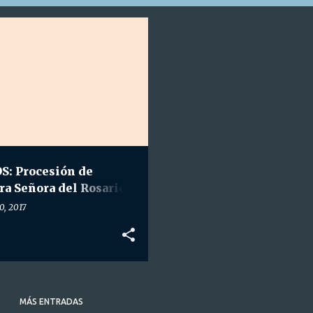
TRA. SRA. DEL ROSARIO DE FÁTIMA
+
S: Procesión de
ra Señora del Rosario
tima.
0, 2017
MÁS ENTRADAS