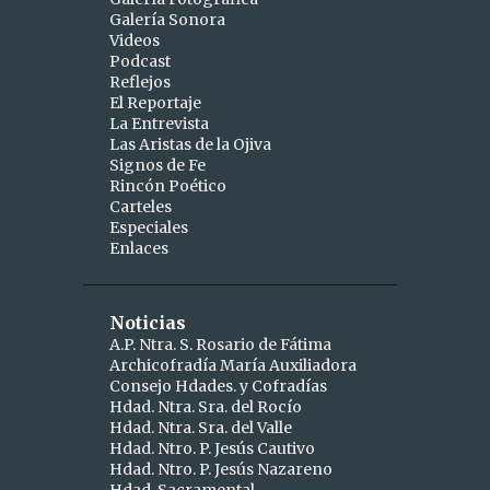
Galería Sonora
2
abril
Videos
Podcast
1
abr 15
Reflejos
1
abr 10
El Reportaje
La Entrevista
9
marzo
Las Aristas de la Ojiva
Signos de Fe
1
mar 25
Rincón Poético
Carteles
1
mar 24
Especiales
Enlaces
2
mar 19
1
mar 16
Noticias
1
mar 11
A.P. Ntra. S. Rosario de Fátima
Archicofradía María Auxiliadora
1
mar 09
Consejo Hdades. y Cofradías
1
Hdad. Ntra. Sra. del Rocío
mar 06
Hdad. Ntra. Sra. del Valle
1
mar 04
Hdad. Ntro. P. Jesús Cautivo
Hdad. Ntro. P. Jesús Nazareno
5
febrero