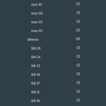
2
mar 10
1
mar 06
1
mar 05
2
mar 03
8
febrero
1
feb 28
1
feb 24
1
feb 21
1
feb 18
1
feb 17
1
feb 11
1
feb 10