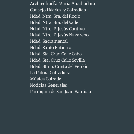
1
mar 09
Archicofradía María Auxiliadora
Consejo Hdades. y Cofradías
1
mar 06
Hdad. Ntra. Sra. del Rocío
Hdad. Ntra. Sra. del Valle
1
mar 04
Hdad. Ntro. P. Jesús Cautivo
5
Hdad. Ntro. P. Jesús Nazareno
febrero
Hdad. Sacramental
1
feb 25
Hdad. Santo Entierro
Hdad. Sta. Cruz Calle Cabo
1
feb 23
Hdad. Sta. Cruz Calle Sevilla
Hdad. Stmo. Cristo del Perdón
1
feb 20
La Palma Cofradiera
1
Música Cofrade
feb 16
Noticias Generales
1
feb 14
Parroquia de San Juan Bautista
57
2020
5
julio
1
jul 23