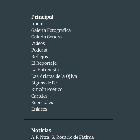
2
diciembre
1
dic 28
Principal
Inicio
1
dic 26
Galería Fotográfica
Galería Sonora
2
abril
Videos
1
abr 15
Podcast
Reflejos
1
abr 10
El Reportaje
La Entrevista
9
marzo
Las Aristas de la Ojiva
Signos de Fe
1
mar 25
Rincón Poético
1
Carteles
mar 24
Especiales
2
mar 19
Enlaces
1
mar 16
1
Noticias
mar 11
A.P. Ntra. S. Rosario de Fátima