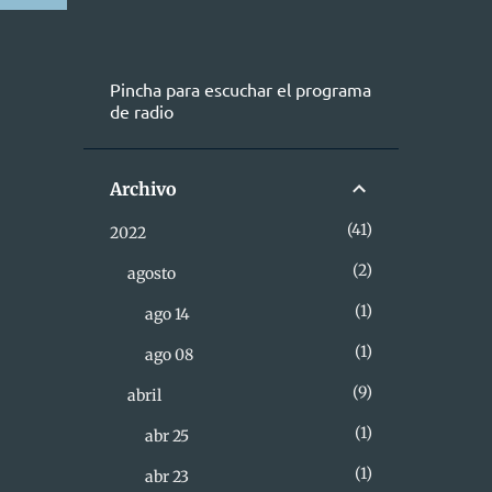
Pincha para escuchar el programa
de radio
Archivo
41
2022
2
agosto
1
ago 14
1
ago 08
9
abril
1
abr 25
1
abr 23