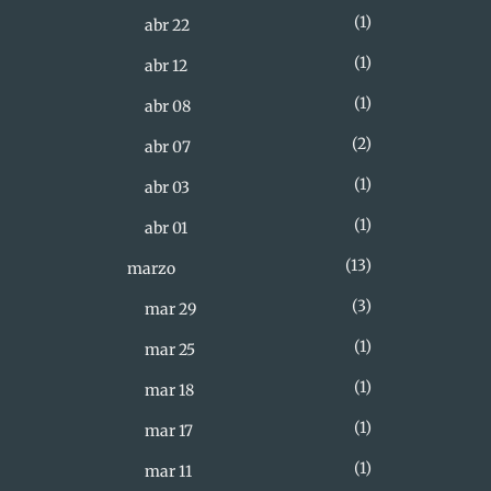
1
abr 22
1
abr 12
1
abr 08
2
abr 07
1
abr 03
1
abr 01
13
marzo
3
mar 29
1
mar 25
1
mar 18
1
mar 17
1
mar 11