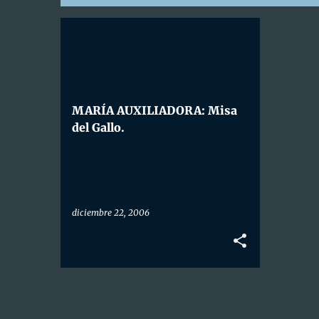
E
ARCHICOFRADÍA Mª AUXILIADORA
n
t
r
MARÍA AUXILIADORA: Misa
del Gallo.
a
d
a
s
diciembre 22, 2006