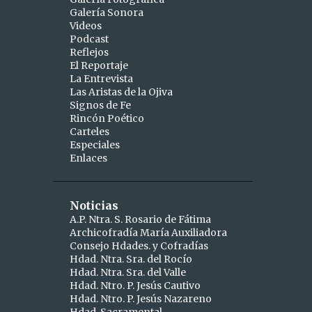
Galería Sonora
2
abril
Videos
Podcast
1
abr 15
Reflejos
1
abr 10
El Reportaje
La Entrevista
9
marzo
Las Aristas de la Ojiva
Signos de Fe
1
mar 25
Rincón Poético
Carteles
1
mar 24
Especiales
Enlaces
2
mar 19
1
mar 16
Noticias
1
mar 11
A.P. Ntra. S. Rosario de Fátima
Archicofradía María Auxiliadora
1
mar 09
Consejo Hdades. y Cofradías
1
Hdad. Ntra. Sra. del Rocío
mar 06
Hdad. Ntra. Sra. del Valle
1
mar 04
Hdad. Ntro. P. Jesús Cautivo
Hdad. Ntro. P. Jesús Nazareno
5
febrero