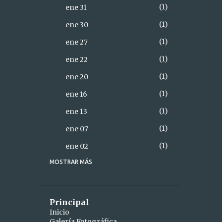
1
ene 31
1
ene 30
1
ene 27
1
ene 22
1
ene 20
1
ene 16
1
ene 13
1
ene 07
1
ene 02
MOSTRAR MÁS
18
2021
2
diciembre
1
dic 28
Principal
Inicio
1
dic 26
Galería Fotográfica