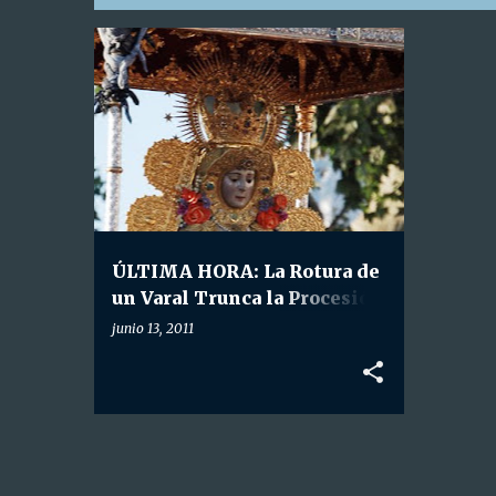
E
HDAD. NTRA. SRA. DEL ROCÍO
n
t
r
a
d
a
ÚLTIMA HORA: La Rotura de
s
un Varal Trunca la Procesión
de la Virgen del Rocío.
junio 13, 2011