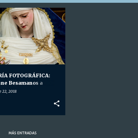
A FOTOGRÁFICA
+
TRO. P. JESÚS CAUTIVO
RÍA FOTOGRÁFICA:
ne Besamanos a
ra Madre y Señora de
e 22, 2018
ágrimas.
MÁS ENTRADAS