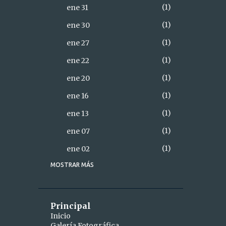
1
ene 31
1
ene 30
1
ene 27
1
ene 22
1
ene 20
1
ene 16
1
ene 13
1
ene 07
1
ene 02
MOSTRAR MÁS
18
2021
2
diciembre
1
dic 28
Principal
Inicio
1
dic 26
Galería Fotográfica