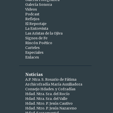
Galería Sonora
2
abril
Videos
Podcast
1
abr 15
Reflejos
1
abr 10
El Reportaje
La Entrevista
9
marzo
Las Aristas de la Ojiva
Signos de Fe
1
mar 25
Rincón Poético
Carteles
1
mar 24
Especiales
Enlaces
2
mar 19
1
mar 16
Noticias
1
mar 11
A.P. Ntra. S. Rosario de Fátima
Archicofradía María Auxiliadora
1
mar 09
Consejo Hdades. y Cofradías
1
Hdad. Ntra. Sra. del Rocío
mar 06
Hdad. Ntra. Sra. del Valle
1
mar 04
Hdad. Ntro. P. Jesús Cautivo
Hdad. Ntro. P. Jesús Nazareno
5
febrero