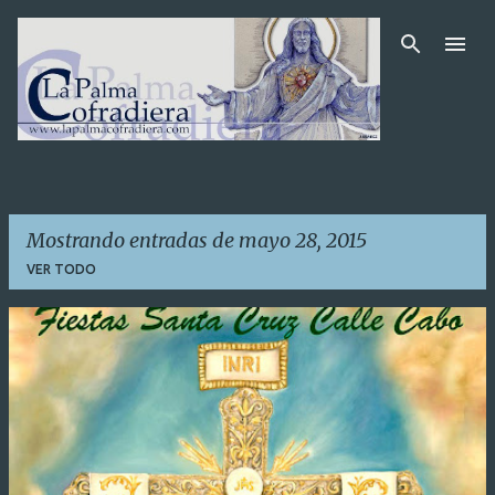
Ir al contenido principal
Mostrando entradas de mayo 28, 2015
VER TODO
E
n
t
r
a