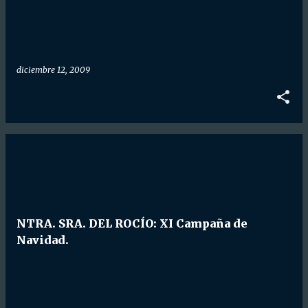
d
a
s
diciembre 12, 2009
NTRA. SRA. DEL ROCÍO: XI Campaña de
Navidad.