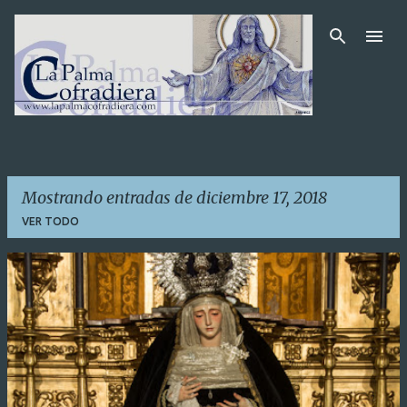
Ir al contenido principal
Mostrando entradas de diciembre 17, 2018
VER TODO
E
n
t
r
a