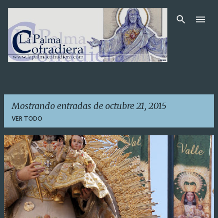
Ir al contenido principal
Mostrando entradas de octubre 21, 2015
VER TODO
E
n
t
r
a