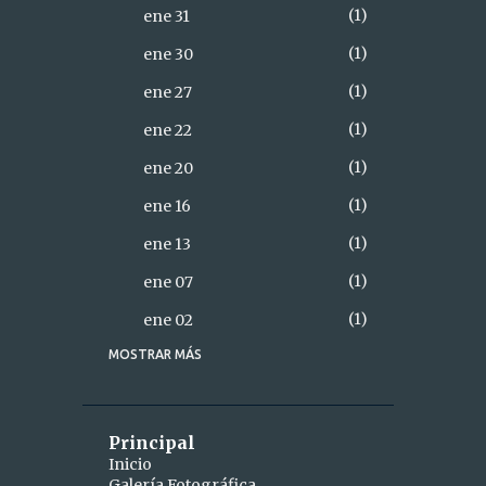
1
ene 31
1
ene 30
1
ene 27
1
ene 22
1
ene 20
1
ene 16
1
ene 13
1
ene 07
1
ene 02
MOSTRAR MÁS
18
2021
2
diciembre
1
dic 28
Principal
Inicio
1
dic 26
Galería Fotográfica