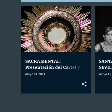
E
HDAD. SACRAMENTAL
HDAD. S
n
t
r
a
d
a
SACRAMENTAL:
SANT
s
Presentación del Cartel y
SEVIL
Revista del Corpus Christi
Jóven
mayo 13, 2013
mayo 13,
2013.