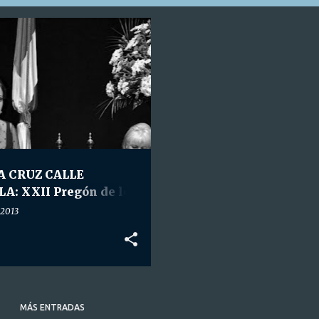
TA. CRUZ CALLE SEVILLA
A CRUZ CALLE
LA: XXII Pregón de los
es Piomperos.
 2013
MÁS ENTRADAS