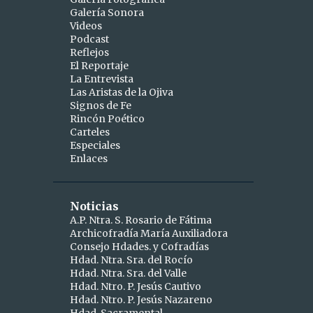
Galería Sonora
2
abril
Videos
Podcast
1
abr 15
Reflejos
1
abr 10
El Reportaje
La Entrevista
9
marzo
Las Aristas de la Ojiva
Signos de Fe
1
mar 25
Rincón Poético
Carteles
1
mar 24
Especiales
Enlaces
2
mar 19
1
mar 16
Noticias
1
mar 11
A.P. Ntra. S. Rosario de Fátima
Archicofradía María Auxiliadora
1
mar 09
Consejo Hdades. y Cofradías
1
Hdad. Ntra. Sra. del Rocío
mar 06
Hdad. Ntra. Sra. del Valle
1
mar 04
Hdad. Ntro. P. Jesús Cautivo
Hdad. Ntro. P. Jesús Nazareno
5
febrero