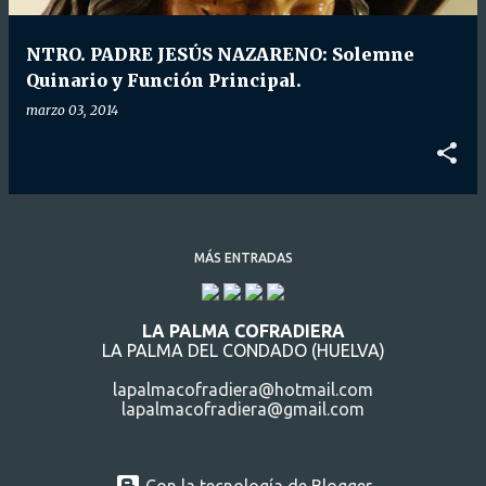
d
a
NTRO. PADRE JESÚS NAZARENO: Solemne
s
Quinario y Función Principal.
marzo 03, 2014
MÁS ENTRADAS
LA PALMA COFRADIERA
LA PALMA DEL CONDADO (HUELVA)
lapalmacofradiera@hotmail.com
lapalmacofradiera@gmail.com