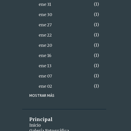
1
ene 31
1
ene 30
1
ene 27
1
ene 22
1
ene 20
1
ene 16
1
ene 13
1
ene 07
1
ene 02
MOSTRAR MÁS
18
2021
2
diciembre
1
dic 28
Principal
Inicio
1
dic 26
Galería Fotográfica