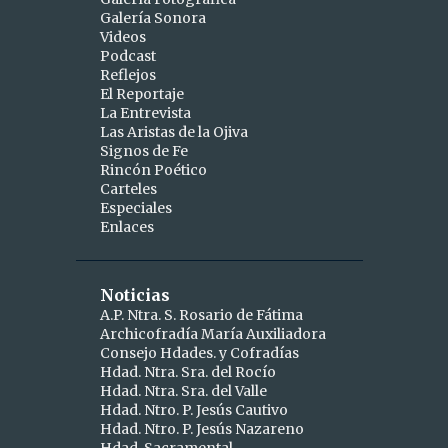
Galería Sonora
2
abril
Videos
Podcast
1
abr 15
Reflejos
1
abr 10
El Reportaje
La Entrevista
9
marzo
Las Aristas de la Ojiva
Signos de Fe
1
mar 25
Rincón Poético
Carteles
1
mar 24
Especiales
Enlaces
2
mar 19
1
mar 16
Noticias
1
mar 11
A.P. Ntra. S. Rosario de Fátima
Archicofradía María Auxiliadora
1
mar 09
Consejo Hdades. y Cofradías
1
Hdad. Ntra. Sra. del Rocío
mar 06
Hdad. Ntra. Sra. del Valle
1
mar 04
Hdad. Ntro. P. Jesús Cautivo
Hdad. Ntro. P. Jesús Nazareno
5
febrero