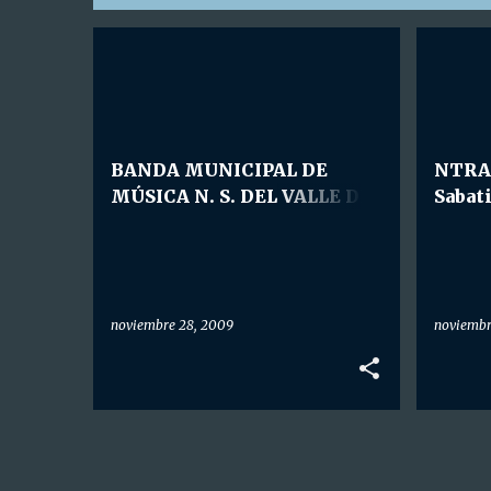
E
MÚSICA COFRADE
HDAD. N
n
t
r
BANDA MUNICIPAL DE
NTRA.
a
MÚSICA N. S. DEL VALLE DE
Sabat
d
LA PALMA: Concierto de
a
Música Española.
s
noviembre 28, 2009
noviembr