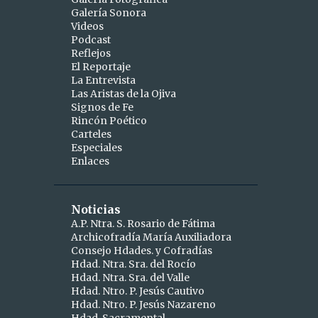
Galería Sonora
2
abril
Videos
Podcast
1
abr 15
Reflejos
1
abr 10
El Reportaje
La Entrevista
9
marzo
Las Aristas de la Ojiva
Signos de Fe
1
mar 25
Rincón Poético
Carteles
1
mar 24
Especiales
Enlaces
2
mar 19
1
mar 16
Noticias
1
mar 11
A.P. Ntra. S. Rosario de Fátima
Archicofradía María Auxiliadora
1
mar 09
Consejo Hdades. y Cofradías
1
Hdad. Ntra. Sra. del Rocío
mar 06
Hdad. Ntra. Sra. del Valle
1
mar 04
Hdad. Ntro. P. Jesús Cautivo
Hdad. Ntro. P. Jesús Nazareno
5
febrero