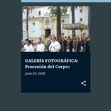
E
GALERÍA FOTOGRÁFICA
+
n
HDAD. SACRAMENTAL
t
r
a
d
a
GALERÍA FOTOGRÁFICA:
s
Procesión del Corpus
Christi.
junio 03, 2008