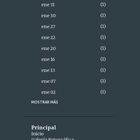
1
ene 31
1
ene 30
1
ene 27
1
ene 22
1
ene 20
1
ene 16
1
ene 13
1
ene 07
1
ene 02
MOSTRAR MÁS
18
2021
2
diciembre
1
dic 28
Principal
Inicio
1
dic 26
Galería Fotográfica