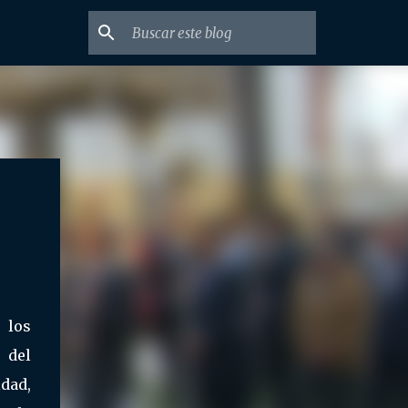
 los
 del
idad,