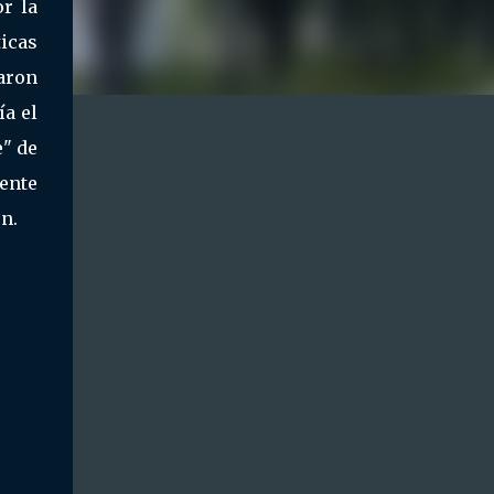
or la
icas
aron
ía el
e" de
ente
n.