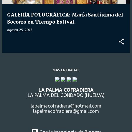
d
a
GALERÍA FOTOGRÁFICA: María Santísima del
s
Socorro en Tiempo Estival.
agosto 25, 2011
MÁS ENTRADAS
LA PALMA COFRADIERA
LA PALMA DEL CONDADO (HUELVA)
lapalmacofradiera@hotmail.com
lapalmacofradiera@gmail.com