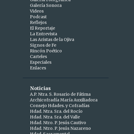
Galería Sonora
2
abril
Videos
Podcast
1
abr 15
Reflejos
1
abr 10
El Reportaje
La Entrevista
9
marzo
Las Aristas de la Ojiva
Signos de Fe
1
mar 25
Rincón Poético
Carteles
1
mar 24
Especiales
Enlaces
2
mar 19
1
mar 16
Noticias
1
mar 11
A.P. Ntra. S. Rosario de Fátima
Archicofradía María Auxiliadora
1
mar 09
Consejo Hdades. y Cofradías
1
Hdad. Ntra. Sra. del Rocío
mar 06
Hdad. Ntra. Sra. del Valle
1
mar 04
Hdad. Ntro. P. Jesús Cautivo
Hdad. Ntro. P. Jesús Nazareno
5
febrero