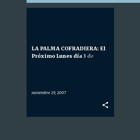
E
n
t
r
LA PALMA COFRADIERA: El
a
Próximo Lunes día 3 de
d
diciembre comienza
a
"Detalles de La Palma
s
Cofradiera".
noviembre 29, 2007