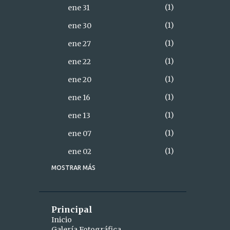
1
ene 31
1
ene 30
1
ene 27
1
ene 22
1
ene 20
1
ene 16
1
ene 13
1
ene 07
1
ene 02
MOSTRAR MÁS
18
2021
2
diciembre
1
dic 28
Principal
Inicio
1
dic 26
Galería Fotográfica