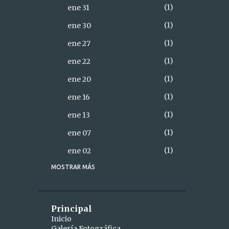
1
ene 31
1
ene 30
1
ene 27
1
ene 22
1
ene 20
1
ene 16
1
ene 13
1
ene 07
1
ene 02
MOSTRAR MÁS
18
2021
2
diciembre
1
dic 28
Principal
Inicio
1
dic 26
Galería Fotográfica