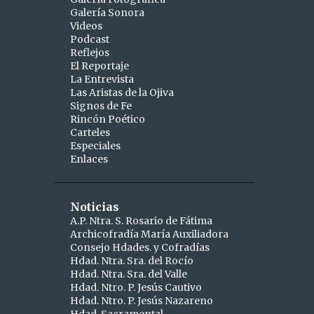
Galería Sonora
2
abril
Videos
Podcast
1
abr 15
Reflejos
1
abr 10
El Reportaje
La Entrevista
9
marzo
Las Aristas de la Ojiva
Signos de Fe
1
mar 25
Rincón Poético
Carteles
1
mar 24
Especiales
Enlaces
2
mar 19
1
mar 16
Noticias
1
mar 11
A.P. Ntra. S. Rosario de Fátima
Archicofradía María Auxiliadora
1
mar 09
Consejo Hdades. y Cofradías
1
Hdad. Ntra. Sra. del Rocío
mar 06
Hdad. Ntra. Sra. del Valle
1
mar 04
Hdad. Ntro. P. Jesús Cautivo
Hdad. Ntro. P. Jesús Nazareno
5
febrero