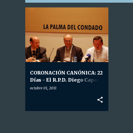
E
CORONACIÓN CANÓNICA
+
n
HDAD. NTRA. SRA. DEL VALLE
t
r
a
d
a
CORONACIÓN CANÓNICA: 22
s
Días - El R.P.D. Diego Capado
ofreció su Conferencia "Y
octubre 01, 2011
después de la Coronación,
Qué".