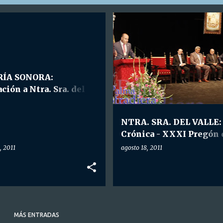
CIÓN CANÓNICA
+
2
HDAD. NTRA. SRA. DEL VALLE
RÍA SONORA:
ción a Ntra. Sra. del
 y Presentación del
l de su Coronación
NTRA. SRA. DEL VALLE:
do por La Palma
Crónica - XXXI Pregón 
diera y Huelva Cofrade.
Valle.
, 2011
agosto 18, 2011
MÁS ENTRADAS