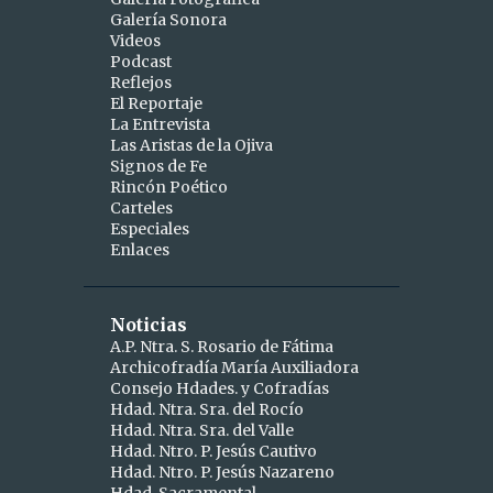
Galería Sonora
2
abril
Videos
Podcast
1
abr 15
Reflejos
1
abr 10
El Reportaje
La Entrevista
9
marzo
Las Aristas de la Ojiva
Signos de Fe
1
mar 25
Rincón Poético
Carteles
1
mar 24
Especiales
Enlaces
2
mar 19
1
mar 16
Noticias
1
mar 11
A.P. Ntra. S. Rosario de Fátima
Archicofradía María Auxiliadora
1
mar 09
Consejo Hdades. y Cofradías
1
Hdad. Ntra. Sra. del Rocío
mar 06
Hdad. Ntra. Sra. del Valle
1
mar 04
Hdad. Ntro. P. Jesús Cautivo
Hdad. Ntro. P. Jesús Nazareno
5
febrero