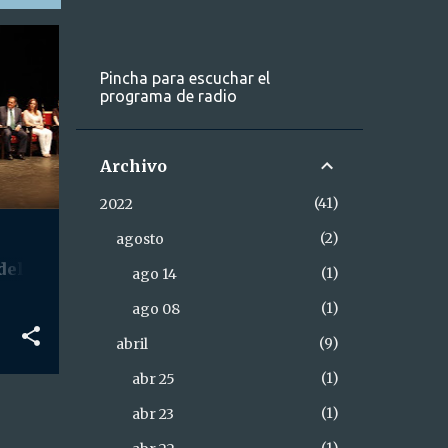
Pincha para escuchar el
programa de radio
Archivo
41
2022
2
agosto
del
1
ago 14
1
ago 08
9
abril
1
abr 25
1
abr 23