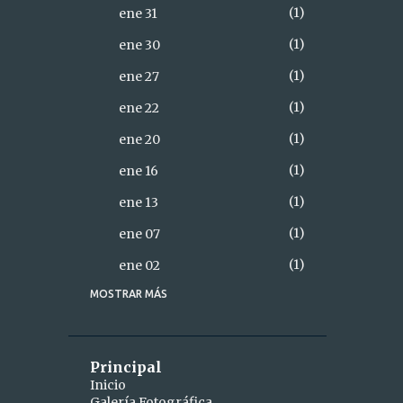
1
ene 31
1
ene 30
1
ene 27
1
ene 22
1
ene 20
1
ene 16
1
ene 13
1
ene 07
1
ene 02
MOSTRAR MÁS
18
2021
2
diciembre
1
dic 28
Principal
Inicio
1
dic 26
Galería Fotográfica