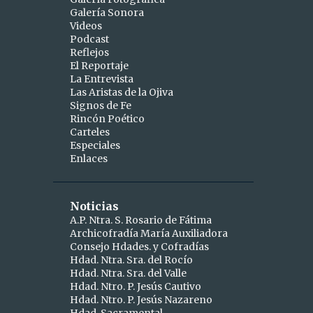
Galería Sonora
2
abril
Videos
Podcast
1
abr 15
Reflejos
1
abr 10
El Reportaje
La Entrevista
9
marzo
Las Aristas de la Ojiva
Signos de Fe
1
mar 25
Rincón Poético
Carteles
1
mar 24
Especiales
Enlaces
2
mar 19
1
mar 16
Noticias
1
mar 11
A.P. Ntra. S. Rosario de Fátima
Archicofradía María Auxiliadora
1
mar 09
Consejo Hdades. y Cofradías
1
Hdad. Ntra. Sra. del Rocío
mar 06
Hdad. Ntra. Sra. del Valle
1
mar 04
Hdad. Ntro. P. Jesús Cautivo
Hdad. Ntro. P. Jesús Nazareno
5
febrero