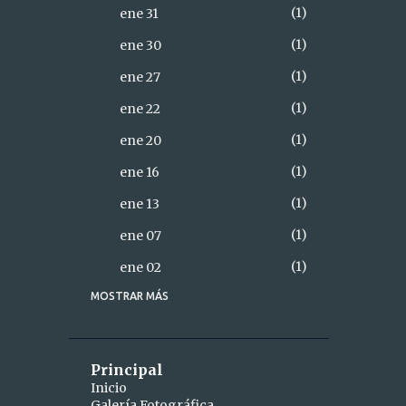
1
ene 31
1
ene 30
1
ene 27
1
ene 22
1
ene 20
1
ene 16
1
ene 13
1
ene 07
1
ene 02
MOSTRAR MÁS
18
2021
2
diciembre
1
dic 28
Principal
Inicio
1
dic 26
Galería Fotográfica