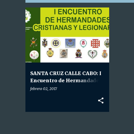
E
HDAD. STA. CRUZ CALLE CABO
n
t
r
a
d
a
SANTA CRUZ CALLE CABO: I
s
Encuentro de Hermandades
Cristianas y Legionarias y
febrero 02, 2017
Acto del XXV Aniversario de
los Jóvenes Bartolos.