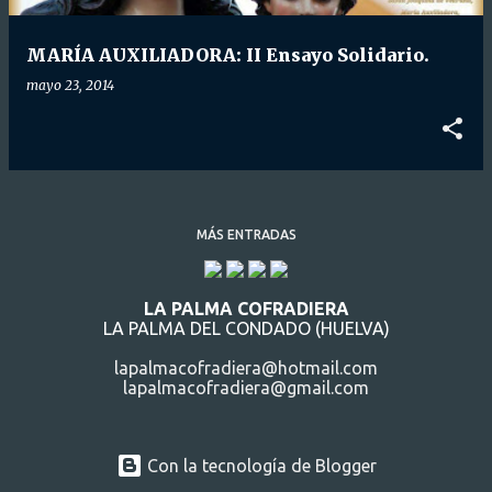
d
a
MARÍA AUXILIADORA: II Ensayo Solidario.
s
mayo 23, 2014
MÁS ENTRADAS
LA PALMA COFRADIERA
LA PALMA DEL CONDADO (HUELVA)
lapalmacofradiera@hotmail.com
lapalmacofradiera@gmail.com
Con la tecnología de Blogger